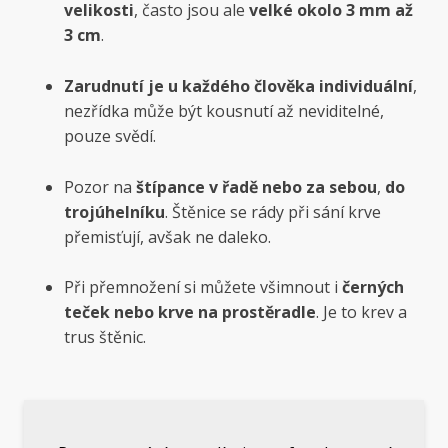
velikosti
, často jsou ale
velké okolo 3 mm až
3 cm
.
Zarudnutí je u každého člověka individuální
,
nezřídka může být kousnutí až neviditelné,
pouze svědí.
Pozor na
štípance v řadě nebo za sebou
,
do
trojúhelníku
. Štěnice se rády při sání krve
přemisťují, avšak ne daleko.
Při přemnožení si můžete všimnout i
černých
teček nebo krve na prostěradle
. Je to krev a
trus štěnic.