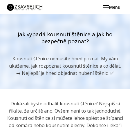
Menu
Derat
dezi
Hub
Jak vypadá kousnutí štěnice a jak ho
bezpečně poznat?
Hu
Hu
Kousnutí štěnice nemusíte hned poznat. My vám
ukážeme, jak rozpoznat kousnutí štěnice a co dělat.
Hodn
➡️ Nejlepší je hned objednat hubení štěnic. ✅
Fotog
Ště
Bl
Dokázali byste odhalit kousnutí štěnice? Nejspíš si
Šv
říkáte, že určitě ano. Ovšem není to tak jednoduché.
Kousnutí od štěnice si můžete lehce splést se štípanci
Blog
od komára nebo kousnutím blechy. Dokonce i lékaři