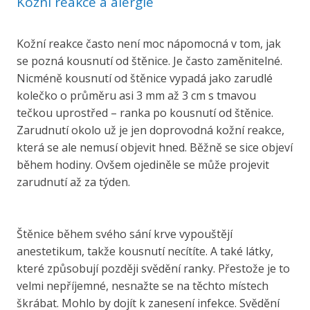
Kožní reakce a alergie
Kožní reakce často není moc nápomocná v tom, jak
se pozná kousnutí od štěnice. Je často zaměnitelné.
Nicméně kousnutí od štěnice vypadá jako zarudlé
kolečko o průměru asi 3 mm až 3 cm s tmavou
tečkou uprostřed – ranka po kousnutí od štěnice.
Zarudnutí okolo už je jen doprovodná kožní reakce,
která se ale nemusí objevit hned. Běžně se sice objeví
během hodiny. Ovšem ojediněle se může projevit
zarudnutí až za týden.
Štěnice během svého sání krve vypouštějí
anestetikum, takže kousnutí necítíte. A také látky,
které způsobují později svědění ranky. Přestože je to
velmi nepříjemné, nesnažte se na těchto místech
škrábat. Mohlo by dojít k zanesení infekce. Svědění