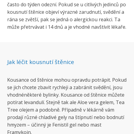
často do týden odezní. Pokud se u citlivých jedinců po
kousnutí štěnice objeví výrazné zarudnutí, svědění a
rána se zvětší, pak se jedná o alergickou reakci. Ta
může přetrvávat i 14 dnů a je vhodné navštívit lékaře.
Jak léčit kousnutí štěnice
Kousance od štěnice mohou opravdu potrápit. Pokud
se jich chcete zbavit rychleji a zabránit svědění, jsou
vhodnéněkteré bylinky. Kousance od štěnice můžete
potírat levandulí. Stejně tak ale Aloe vera gelem, Tea
Tree olejem a podobně. Případně v lékárně vám
prodají různé chladivé gely na štípnutí nebo bodnutí
hmyzem – účinný je Fenistil gel nebo mast
Framykoin.