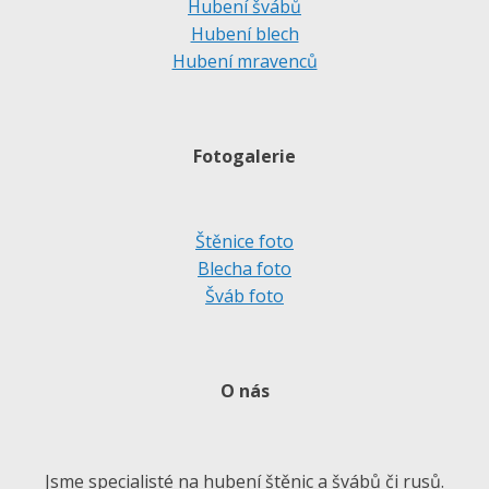
Hubení švábů
Hubení blech
Hubení mravenců
Fotogalerie
Štěnice foto
Blecha foto
Šváb foto
O nás
Jsme specialisté na hubení štěnic a švábů či rusů.