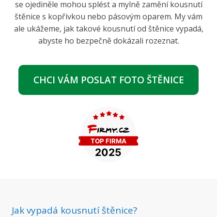
Kont
se ojediněle mohou splést a mylně zamění kousnutí
štěnice s kopřivkou nebo pásovým oparem. My vám
ale ukážeme, jak takové kousnutí od štěnice vypadá,
abyste ho bezpečně dokázali rozeznat.
CHCI VÁM POSLAT FOTO ŠTĚNICE
Jak vypadá kousnutí štěnice?