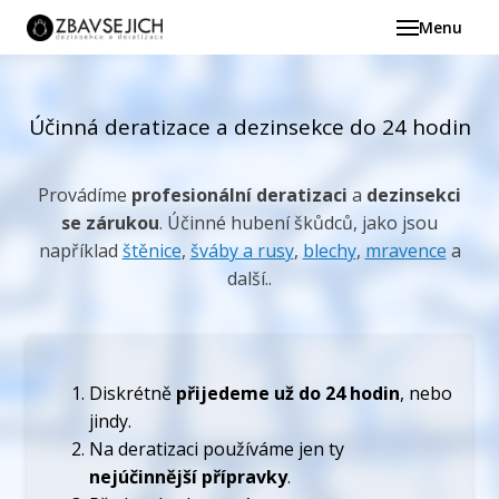
Menu
Derat
dezi
Hub
Účinná deratizace a dezinsekce do 24 hodin
Hu
Provádíme
profesionální deratizaci
a
dezinsekci
Hu
se zárukou
. Účinné hubení škůdců, jako jsou
například
štěnice
,
šváby a rusy
,
blechy
,
mravence
a
Hodn
další..
Fotog
Ště
Bl
Diskrétně
přijedeme už do 24 hodin
, nebo
Šv
jindy.
Na deratizaci používáme jen ty
Blog
nejúčinnější přípravky
.