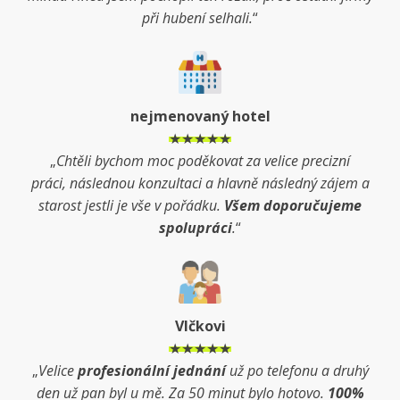
při hubení selhali.
“
nejmenovaný hotel
★★★★★
„
Chtěli bychom moc poděkovat za velice precizní
práci, následnou konzultaci a hlavně následný zájem a
starost jestli je vše v pořádku.
Všem doporučujeme
spolupráci
.
“
Vlčkovi
★★★★★
„
Velice
profesionální jednání
už po telefonu a druhý
den už pan byl u mě. Za 50 minut bylo hotovo.
100%