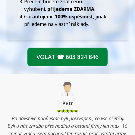
Předem budete znát cenu
Kont
vyhubení,
přijedeme ZDARMA
.
Garantujeme
100% úspěšnost
, jinak
přijedeme na vlastní náklady.
VOLAT ☎ 603 824 846
Petr
★★★★★
„
Po návštěvě pánů jsme byli překvapeni, co vše ošetřují.
Byli u nás zhruba přes hodinu a ostatní firmy jen max. 15
minut. Hned jsem pochopil ten rozdíl, proč ostatní firmy