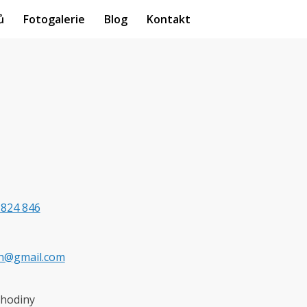
ů
Fotogalerie
Blog
Kontakt
 824 846
ch@gmail.com
 hodiny