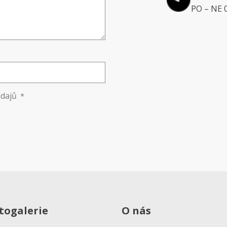
PO – NE 0
údajů
*
togalerie
O nás