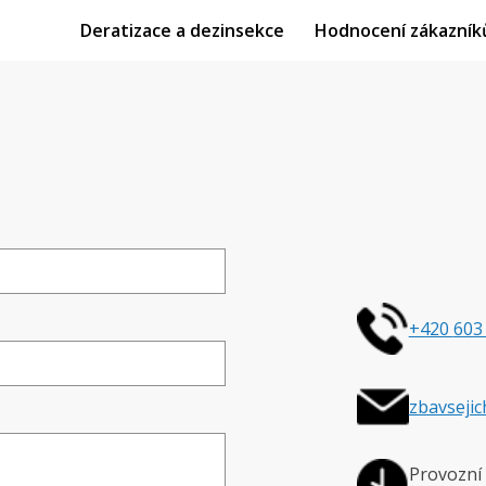
Deratizace a dezinsekce
Hodnocení zákazník
+420
603
zbavseji
Provozní