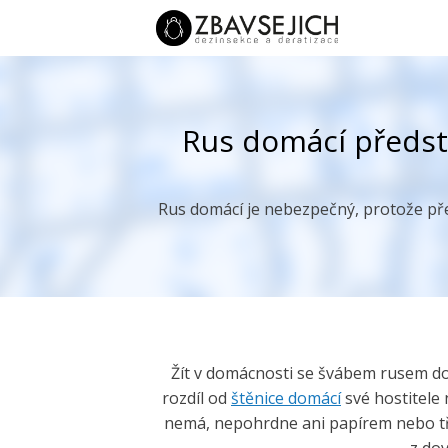
Rus domácí předsta
Rus domácí je nebezpečný, protože pře
Žít v domácnosti se švábem rusem dom
rozdíl od
štěnice domácí
své hostitele
nemá, nepohrdne ani papírem nebo tře