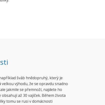
silky.
sti
ž například šváb hnědopruhý, který je
á velkou výhodu, že se opravdu snadno
ale jakmile se přemnoží, najdete ho
obsahují až 30 vajíček. Během života
díky tomu se rusi v domácnosti