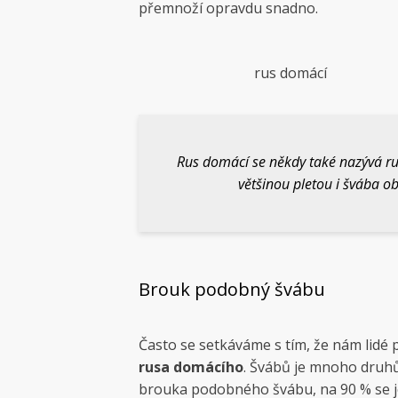
přemnoží opravdu snadno.
rus domácí
Rus domácí se někdy také nazývá r
většinou pletou i švába o
Brouk podobný švábu
Často se setkáváme s tím, že nám lidé 
rusa domácího
. Švábů je mnoho druhů
brouka podobného švábu, na 90 % se j