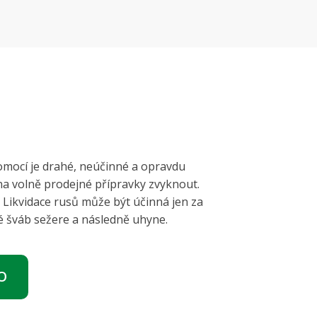
pomocí je drahé, neúčinné a opravdu
i na volně prodejné přípravky zvyknout.
. Likvidace rusů může být účinná jen za
ré šváb sežere a následně uhyne.
O