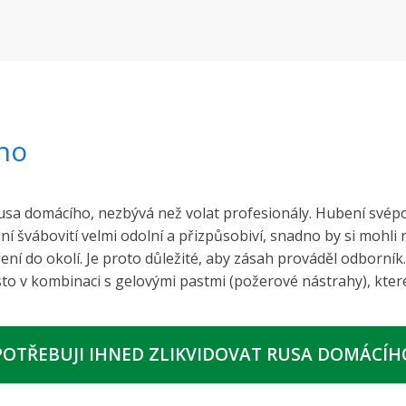
ho
 rusa domácího, nezbývá než volat profesionály. Hubení své
jiní švábovití velmi odolní a přizpůsobiví, snadno by si mohl
ní do okolí. Je proto důležité, aby zásah prováděl odborník
sto v kombinaci s gelovými pastmi (požerové nástrahy), kte
POTŘEBUJI IHNED ZLIKVIDOVAT RUSA DOMÁCÍH