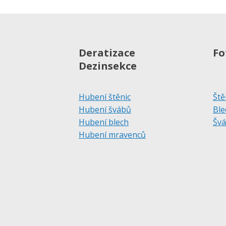
Deratizace
Fo
Dezinsekce
Hubení štěnic
Ště
Hubení švábů
Ble
Hubení blech
Švá
Hubení mravenců