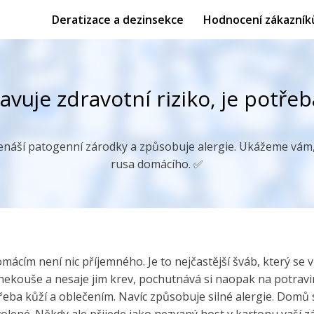
Deratizace a dezinsekce
Hodnocení zákazník
vuje zdravotní riziko, je potřeb
náší patogenní zárodky a způsobuje alergie. Ukážeme vám, 
rusa domácího. ✅
ácím není nic příjemného. Je to nejčastější šváb, který se
 nekouše a nesaje jim krev, pochutnává si naopak na potrav
ba kůží a oblečením. Navíc způsobuje silné alergie. Domů s