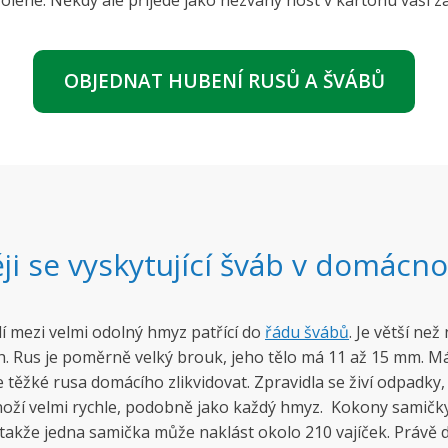
olené. Někdy ale přijede jako nezvaný host v kartonu vaší zá
OBJEDNAT HUBENÍ RUSŮ A ŠVÁBŮ
ji se vyskytující šváb v domácno
dí mezi velmi odolný hmyz patřící do
řádu švábů
. Je větší ne
. Rus je poměrně velký brouk, jeho tělo má 11 až 15 mm. M
ěžké rusa domácího zlikvidovat. Zpravidla se živí odpadky, 
oží velmi rychle, podobně jako každý hmyz. Kokony samičky 
takže jedna samička může naklást okolo 210 vajíček. Právě 