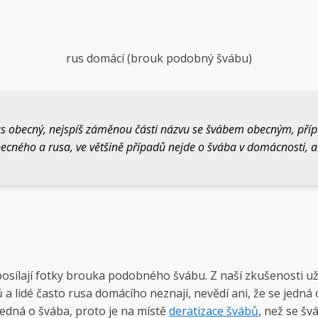
rus domácí (brouk podobný švábu)
us obecný, nejspíš záměnou části názvu se švábem obecným, př
becného a rusa, ve většině případů nejde o švába v domácnosti, 
posílají fotky brouka podobného švábu. Z naší zkušenosti už
 a lidé často rusa domácího neznají, nevědí ani, že se jedn
edná o švába, proto je na místě
deratizace švábů
, než se š