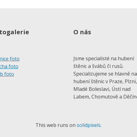
togalerie
O nás
Jsme specialisté na hubení
nice foto
štěnic a švábů či rusů.
cha foto
Specializujeme se hlavně na
b foto
hubení štěnic v Praze, Plzni,
Mladé Boleslavi, Ústí nad
Labem, Chomutově a Děčín
This web runs on
solidpixels.