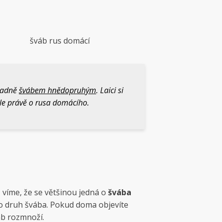
šváb rus domácí
ípadně
švábem hnědopruhým
. Laici si
ale právě o rusa domácího.
 víme, že se většinou jedná o
švába
á o druh švába. Pokud doma objevíte
váb rozmnoží.