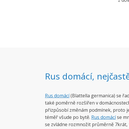
z dov
Rus domácí, nejčastě
Rus domácí
(Blattella germanica) se řa
také poměrně rozšířen v domácnostech
přizpůsobí změnám podmínek, proto je t
téměř všude po bytě.
Rus domácí
se mn
se zvládne rozmnožit průměrně 7krát, 